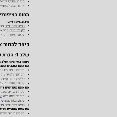
מיקרושיידינג
לגבות
איפור קבוע לשפתיי
תחום הציפורניי
עיצוב ציפורניים:
בניית ציפורניים
מתק
לק ג'ל ומניקור
מקצוע
עיצובי ציפורניים אמ
כיצד לבחור 
שלב 1: הכרת עצמי מעמיקה
ניתוח האישיות שלכם
אם אתם אוהבים אתגרי
ספרות נשים עם הת
תסרוקות לאירועים ו
קליעת צמות ועיצוב
עיצוב ציפורניים אמנ
אם אתם מעדיפים דיוק
ספרות גברים וטכניק
מיקרופיגמנטציה ו
אי
עיצוב גבות מקצועי
בניית ציפורניים מדו
אם אתם אוהבים עבודה
ספרות גברים וילדים