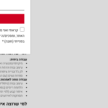
עיצוב גבות
: לקוחות כל -4
הלחמת ריסים
: מילוי כל
ספרות גברים
: לקוחות כ
לק ג'ל
: לקוחות כל 2-3 שבועות
מקצועות עם השקעה ר
עיצוב גבות בסיסי
הלחמת ריסים
קראתי ואני 
ספרות גברים
לק ג'ל ומניקור
האתר, ומסכים/ה ל
בפנייתי (חובה) *
מקצועות לפי 
למי שרוצה גמ
עבודה ביתית:
מיקרופיגמנטציה ואי
עיצוב גבות והרמת ר
לק ג'ל ובניית ציפורנ
ספרות נשים (עם ה
עבודה נוחה לאמהות:
עיצוב גבות (טיפולי
הלחמת ריסים (בסופ
איפור קבוע (לפי תזמ
תסרוקות לאירועים (
למי שרוצה אינ