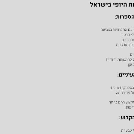
ת היופי בישראל
ספרות:
ם התמחויות בצביעה
י קרטין
חתונות
ות מורכבות
ם
כהתמחות ייחודית
זקן
יניים:
טכניקות שונות
לוגיה החמה
צוע החם ביותר
 נפח
קבוע:
 טבעיות