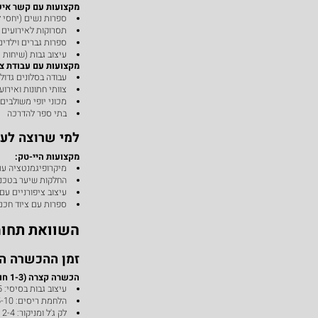
מקצועות עם קשר איש
ספרות נשים (יחסי ל
תסרוקות לאירועים 
ספרות גברים וילדי
עיצוב גבות (שיחות 
מקצועות עם עבודת צו
עבודה בסלונים גדול
צוותי חתונות ואירוע
מכוני יופי משולבים
בתי ספר להדרכה
למי שרוצה לעב
מקצועות היי-טק:
מיקרופיגמנטציה עם
החלקות שיער בטכנו
עיצוב ציפורניים עם
ספרות עם ציוד חכם
השוואת תחומי
זמן ההכשרה ה
הכשרה קצרה (1-3 חודשים):
עיצוב גבות בסיסי: 3-5 ימים
הלחמת ריסים: 5-10 ימים
לק ג'ל ומניקור: 2-4 שבועות