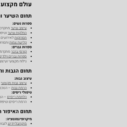
עולם מקצועו
תחום השיער וה
ספרות נשים:
עיצוב שיער
מתקדם ע
החלקות שיער
וטיפול
תסרוקות
לאירועים ו
קליעת צמות
ותסרוק
ספרות גברים:
קורסי ברבר
מתקדמי
ספרות גברים וילדים
גילוח מקצועי ועיצוב 
תחום הגבות והע
עיצוב גבות:
עיצוב גבות מקצועי
ב
הרמת גבות
– הטכנו
טיפולי ריסים:
הלחמת ריסים
– המק
הרמת ריסים וטיפולי
תחום האיפור ה
מיקרופיגמנטציה:
מיקרובליידינג
לגבות