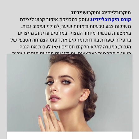
מיקרובליידינג ומיקרושיידינג
קורס מיקרובליידינג
עוסק בטכניקת איפור קבוע ליצירת
משיכות צבע טבעיות ודמויות שיער, למילוי ועיצוב גבות.
באמצעות מכשיר מיוחד המצויד במחטים עדינות, מייצרים
בקפידה שערות בודדות ומחקים את דפוס הצמיחה הטבעי של
הגבות, במטרה למלא חלקים חסרים ו/או לעבות את הגבה.
השיטה מתבצעת באמצעות עט ידני עם מחטים מיקרו זעירות,
בגודל של זקיקי שערה, אשר מחדירות פיגמנטים המותאמים
לצבע השיער בגבה ובהתאם לצמיחה שלה, על מנת להגיע
לנראות טבעית שמדמה את השערות האמיתיות.
קורס מיקרושיידינג
לעומת זאת, מלמד טכניקת הצללה אשר
דומה מאוד לאיפור הגבה באמצעות פודרה ומתבצעת באמצעות
מכשור ידני, שמייצר נקודות זעירות של גוון על שכבת העור
החיצונית (אפידרמיס). אותן נקודות נקראות גם פיקסלים.
שתי השיטות מאפשרות יצירת איפור קבוע לגבות במגוון רחב
מאוד של סגנונות, והתאמה אישית של הטיפול לצרכי והעדפות
הלקוחות. במסגרת קורס מיקרובליידינג וגם קורס