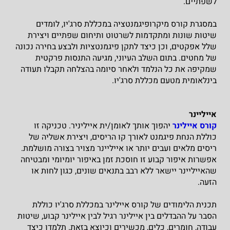
לשפתיים.
במסגרת קורס מיקרופיגמנטציה במכללת סרג'יו, לומדים
שיטות שונות ומתקדמות לשרטוט ותיחום שפתיים ויצירת
שלל אפקטים, וכן כיצד לתקן פיגמנטציות ולבצע בחירה נכונה
של מחטים. בתום השלב העיוני, מגיעה התנסות פרקטית
שמקיפה את כל הנלמד ולאחר סיומה בהצלחה תקבלו תעודה
בינלאומית מטעם מכללת סרג'יו.
אייליינר
קורס איילינר
יהפוך אותך לאומן/ית אייליניר. טכניקה זו
כוללת הנחת פיגמנט לאורך קו הריסים, ויצירת אשליה של
ריסים מלאים ועבים יותר או אייליינר מצויר בצורה מושלמת.
אפשרות איפור קבוע זו חוסכת זמן באיפור יומיומי ומבטיחה
שהאייליינר יישאר ללא רבב בתנאים שונים, כגון לחות או
הזעה.
תכנית הלימודים של קורס איילינר במכללת סרג'יו כוללת
הסבר על ההבדלים בין איילינר רגיל לבין איילינר קבוע, שיטות
עבודה, חומרים, כלים, מכשירים וכיוצא בזאת. תלמדו כיצד