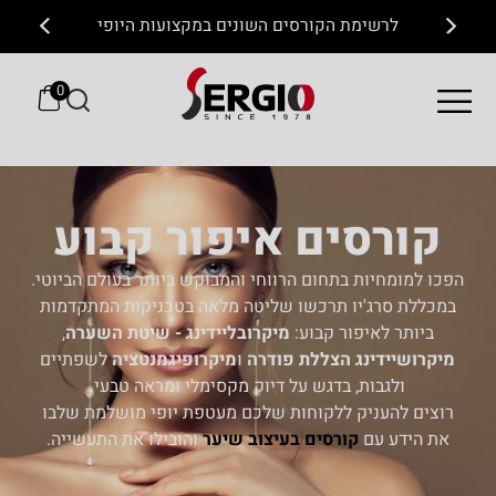
לרשימת הקורסים השונים במקצועות היופי
0
קורסים איפור קבוע
הפכו למומחיות בתחום הרווחי והמבוקש ביותר בעולם הביוטי.
במכללת סרג'יו תרכשו שליטה מלאה בטכניקות המתקדמות
ביותר לאיפור קבוע:
מיקרובליידינג - שיטת השערה
,
מיקרושיידינג הצללת פודרה
ו
מיקרופיגמנטציה
לשפתיים
ולגבות, בדגש על דיוק מקסימלי ומראה טבעי.
רוצים להעניק ללקוחות שלכם מעטפת יופי מושלמת שלבו
את הידע עם
קורסים בעיצוב שיער
והובילו את התעשייה.