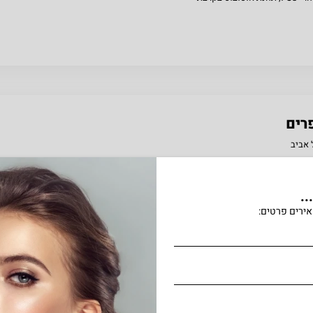
רים
.
ירים פרטים:
/ית