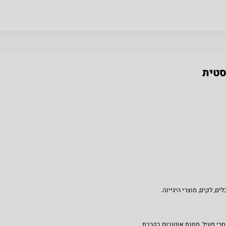
סטית
, לקים, מוצרי היגיינה.
ון, ברחוב שנקר 50. מקום מסחרי פעיל, תחנת אוטובוס בקרבת