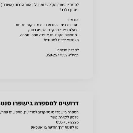
לסטודיו פאות מקצועי ומוביל באזור הדרום (אשדוד) 
ניסיון בלבד!
אם את:
- עובדת כימיה עם עבודות מדויקות ונקיות
- בעלת רצון להתקדם ולהגיע רחוק
- מחפשת מקום עם אווירה חמה ונעימה,
הצטרפי אלינו לסטודיו!
לקבלת פרטים:
תהילה- 050-2577552
שתפו
דרושים למספרה בישפרו סנטר
מספרה בישפרו סנטר-קרוב למודיעין, מחפשים עוזר/
טלפון ליצירת קשר
050-757-2295
נא לפנות דרך הודעה בוואטסאפ