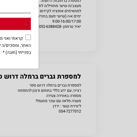
למספרה ברחובות דרוש/ה
מעצב/ת שיער מתחיל/ה לתפקיד עוזר/ת.
למתאימים אופציה לקידום והכשרה בהשתלמויות בארץ
ימים א-ה (שישי פעם בחודש)
9:00-16:00/17:00
יאיר טרוזמן -052-6388428
קראתי ואני 
האתר, ומסכים/ה ל
בפנייתי (חובה) *
שתפו
למספרת גברים ברמלה דרוש ס
למספרת גברים ברמלה דרוש ספר
רציני, עם ידע כללי בתחום ורצון להתפתח
מספרה באווירה צעירה
משרה מלאה עם שכר מתגמל!
ליצירת קשר : ירדן
054-7277012