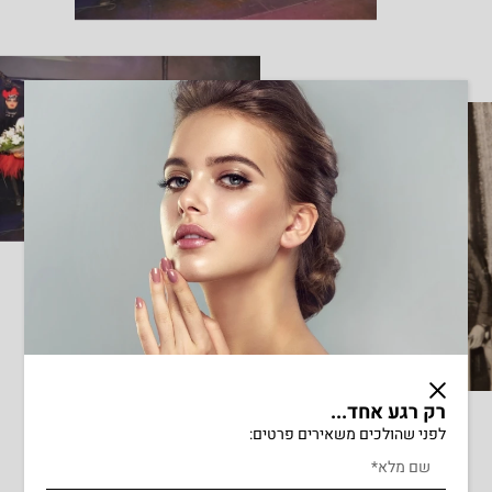
1978
סרג'יו וחיים מחליטים להכשיר
את דור מעצבי השיער בישראל
ויחד פותחים בת ספר לספרות
ברחוב הרצל .‏75 בראשון לציון
בת הספר מזרים אליו תלמידים
רבים אשר לומדים מקצוע
רק רגע אחד...
נחשק ומכניס, בית הספר
לפני שהולכים משאירים פרטים:
נחשב לאחד מבתי .הספר
המובילים בארץ בתחום