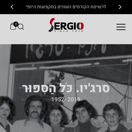
לרשימת הקורסים השונים במקצועות היופי
0
סרג'יו. כֹּל הַסִּפּוּר
2019 -1952