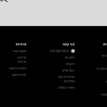
שי
ות
צור קשר
פרטיות
073-332-9315
תקנון האתר
יופי
זימון תור
מדיניות
פרטיות
דרושים
הצהרת נגישות
ם ולק ג'ל
כתבו עלינו
תנאי שימוש
תלמידים שלנו
ממליצים
סיפורי הצלחה
גבות