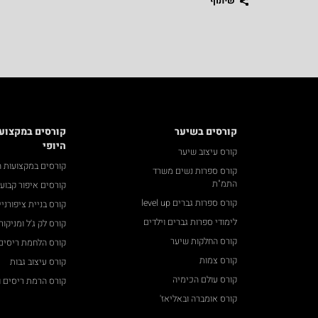
שיתוף
קורסים בשיער
קורסים במקצוע
היופי
קורס עיצוב שיער
קורסים במקצועות ה
קורס ספרות נשים משרד
התמ"ת
קורסים איפור קבוע
קורס ספרות גברים level up
קורס בניית ציפורניי
לימודי ספרות גברים וילדים
קורס לק ג'ל ומניקור
קורס החלקות שיער
קורס הלחמת ריסים
קורס צמות
קורס עיצוב גבות
קורס עולם הכימיה
קורס הרמת ריסים ו
קורס אומברה ובאליאז'