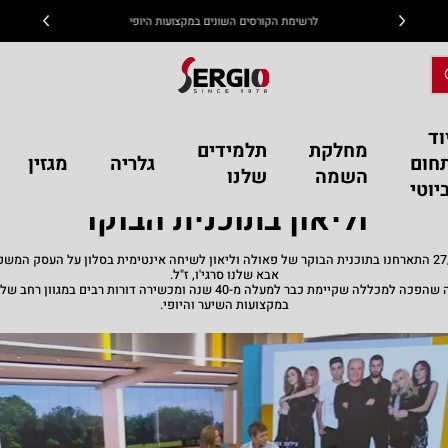
לרשימת הקורסים השונים במקצועות היופי
וד
 עם פאולה וליאון בתוכנית הבוקר
מחלקת
תלמידים
חום
גלריה
מגזין
ה שהיא משפחה – ראיון עם פא
השמה
שלנו
יוטי
וליאון בתוכנית הבוקר
ב27/04/2023 התארחנו בתוכנית הבוקר של פאולה וליאון לשיחה אינטימית בסלון על העסק המ
אבא שלנו סרגי'ו, ז"ל.
ממספרה שהפכה למכללה שקיימת כבר למעלה מ-40 שנה ומכשירה דורות רבים במגוון 
במקצועות השיער והיופי.