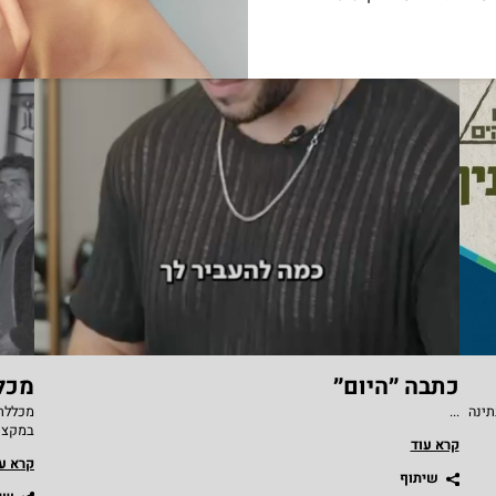
כתבה ״היום״
מכלל
תינה
...
במקצוע
קרא עוד
קרא ע
שיתוף