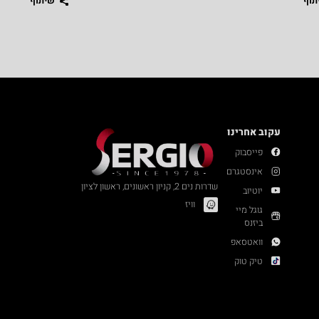
תוף
שיתוף
עקוב אחרינו
פייסבוק
אינסטגרם
שדרות נים 2, קניון ראשונים, ראשון לציון
יוטיוב
וויז
גוגל מיי
ביזנס
וואטסאפ
טיק טוק