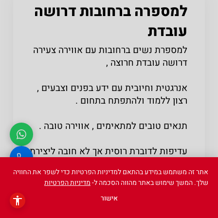
למספרה ברחובות דרושה
עובדת
למספרת נשים ברחובות עם אווירה צעירה
דרושה עובדת חרוצה ,
אנרגטית וחיובית עם ידע בפנים וצבעים ,
רצון ללמוד ולהתפתח בתחום .
תנאים טובים למתאימים , אווירה טובה .
עדיפות לדוברת רוסית אך לא חובה ליצירת
קשר : 0548021171 - אלכס .
אתר זה משתמש במידע בהתאם למדיניות הפרטיות כדי לשפר את החוויה
שלך. המשך שימוש באתר מהווה הסכמה ל-
מדיניות הפרטיות
שלח קורות חיים
אישור
שתפו