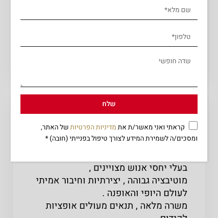
לפרטים נוספים - 052-3983094 טלי.
שלח קורות חיים
שתפו
פתיחה
שלח
למספרה בנתניה על הים
קראתי ואני מאשר/ת את
מדיניות הפרטיות
של האתר,
דרוש/ה עובד/ת
ומסכים/ה לשמירת המידע לצורך טיפול בפנייתי (חובה) *
למספרת רון סטון דרושים מעצבי/ות שיער
בעלי יחסי אנוש מצויינים ,
מוטיבציה גבוהה , יצירתיות וחיבור אמיתי
לעולם היופי והאופנה .
משרה מלאה , תנאים מעולים אופציות