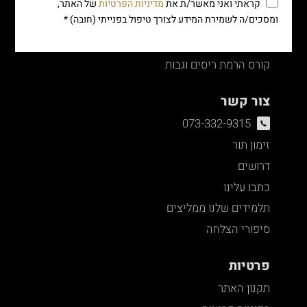
קורס לק ג'ל ומניקור
קראתי ואני מאשר/ת את
מדיניות הפרטיות
של האתר,
ומסכים/ה לשמירת המידע לצורך טיפול בפנייתי (חובה) *
קורס הלחמת ריסים
קורס עיצוב גבות
קורס הרמת ריסים וגבות
צור קשר
073-332-9315
זימון תור
דרושים
כתבו עלינו
תלמידים שלנו ממליצים
סיפורי הצלחה
פרטיות
תקנון האתר