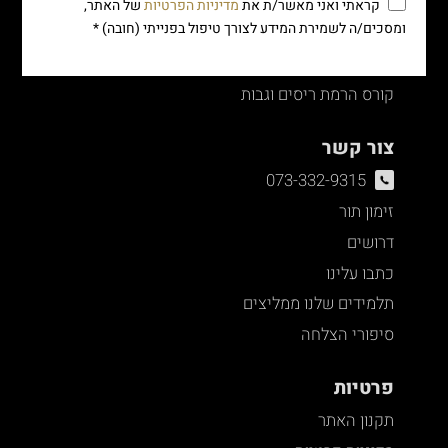
קורס לק ג'ל ומניקור
קראתי ואני מאשר/ת את
מדיניות הפרטיות
של האתר,
ומסכים/ה לשמירת המידע לצורך טיפול בפנייתי (חובה) *
קורס הלחמת ריסים
קורס עיצוב גבות
קורס הרמת ריסים וגבות
צור קשר
073-332-9315
זימון תור
דרושים
כתבו עלינו
תלמידים שלנו ממליצים
סיפורי הצלחה
פרטיות
תקנון האתר