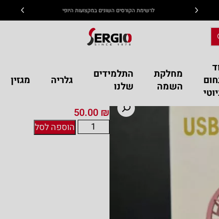
לרשימת הקורסים השונים במקצועות היופי
ד
מחלקת
התלמידים
חום
גלריה
מגזין
השמה
שלנו
וטי
מיני מאוורר
50.00
₪
הוספה לסל