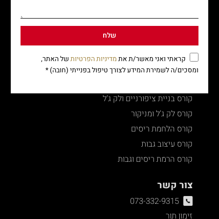
קורס עולם הכימיה
קורס אומברה ובאליאז'
שלח
קורסים במקצועות היופי
קראתי ואני מאשר/ת את
מדיניות הפרטיות
של האתר,
קורסים במקצועות היופי
ומסכים/ה לשמירת המידע לצורך טיפול בפנייתי (חובה) *
קורסים איפור קבוע
קורס בניית ציפורניים ולק ג'ל
קורס לק ג'ל ומניקור
קורס הלחמת ריסים
קורס עיצוב גבות
קורס הרמת ריסים וגבות
צור קשר
073-332-9315
זימון תור